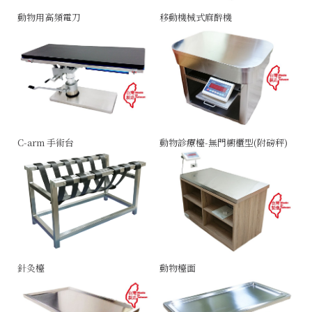
動物用高頻電刀
移動機械式麻醉機
C-arm 手術台
動物診療檯-無門櫥櫃型(附磅秤)
針灸檯
動物檯面