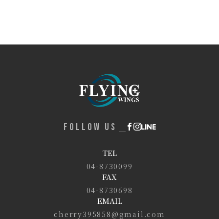
FOLLOW US
TEL
04-8730099
FAX
04-8730698
EMAIL
cherry395858@gmail.com