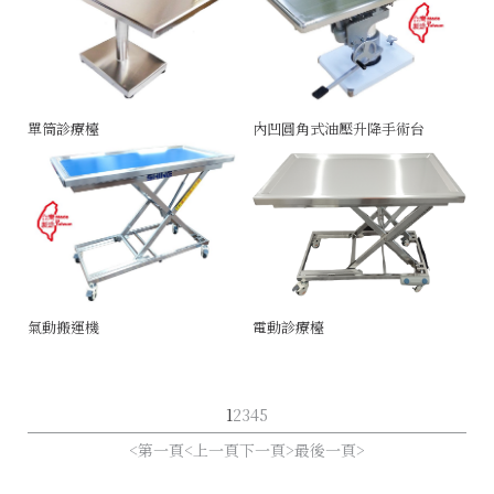
單筒診療檯
內凹圓角式油壓升降手術台
氣動搬運機
電動診療檯
1
2
3
4
5
第一頁
上一頁
下一頁
最後一頁