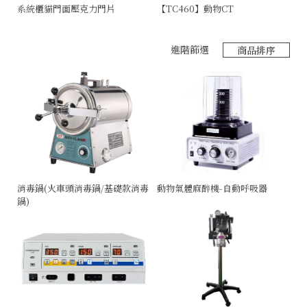
系統櫃貓門面壓克力門片
【TC460】動物CT
極
進階篩選
商品排序
消毒鍋(火車頭消毒鍋/基礎款消毒
動物氣體麻醉機-自動呼吸器
鍋)