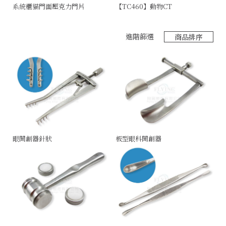
系統櫃貓門面壓克力門片
【TC460】動物CT
極
進階篩選
商品排序
眼開創器針狀
板型眼科開創器