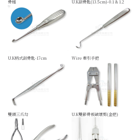
骨槌
U.K刮骨匙(13.5cm)-0.1 & 1.2
U.K柄式刮骨匙-17cm
Wire 牽引手把
雙頭三爪勾
U.K雙節骨板破壞剪(金把)