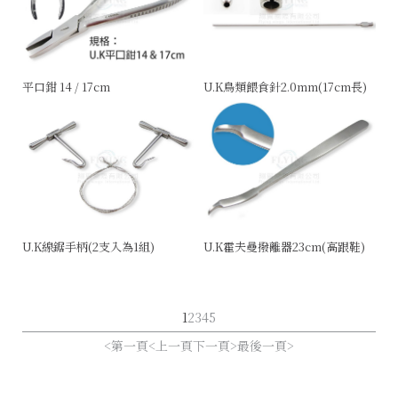
平口鉗 14 / 17cm
U.K鳥類餵食針2.0mm(17cm長)
U.K線鋸手柄(2支入為1組)
U.K霍夫曼撥離器23cm(高跟鞋)
1
2
3
4
5
第一頁
上一頁
下一頁
最後一頁