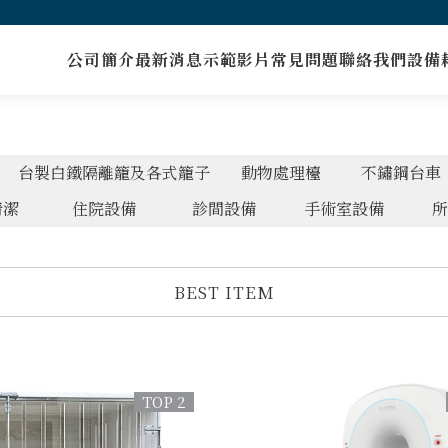
公司簡介
最新消息
示範影片
常見問題
聯絡我們
設備
台製白鐵隔離籠及各式籠子
動物處理檯
不鏽鋼台車
清潔
住院設備
診間設備
手術室設備
所
BEST ITEM