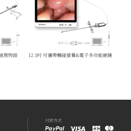
食道異物鉗
12.1吋 可攜帶觸碰螢幕&電子多功能硬鏡
付款方式