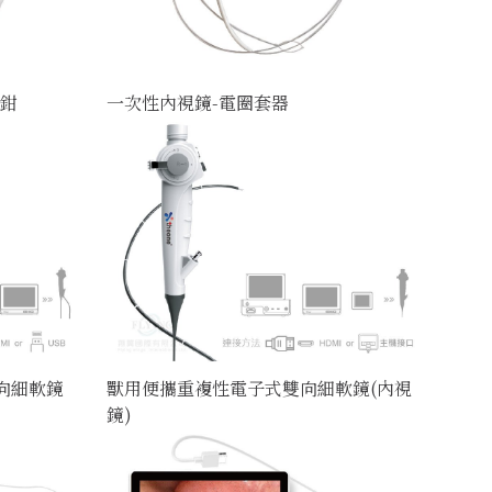
樣鉗
一次性內視鏡-電圈套器
向細軟鏡
獸用便攜重複性電子式雙向細軟鏡(內視
鏡)