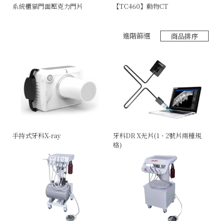
系統櫃貓門面壓克力門片
【TC460】動物CT
極
進階篩選
商品排序
手持式牙科X-ray
牙科DR X光片(1、2號片兩種規
格)