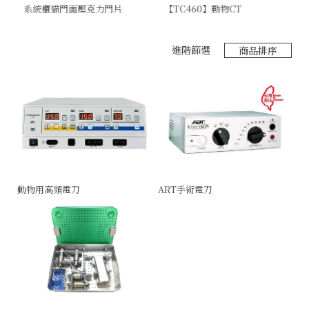
系統櫃貓門面壓克力門片
【TC460】動物CT
極
進階篩選
商品排序
動物用高頻電刀
ART手術電刀