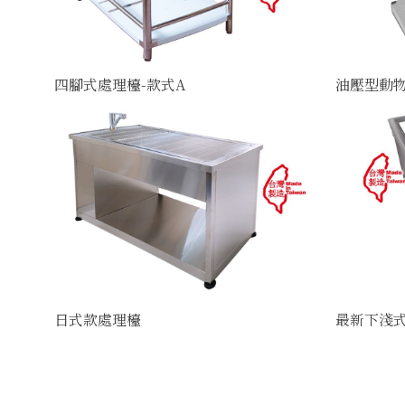
四腳式處理檯-款式A
油壓型動
日式款處理檯
最新下淺式