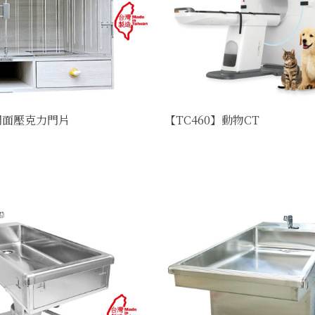
門面壓克力門片
【TC460】動物CT