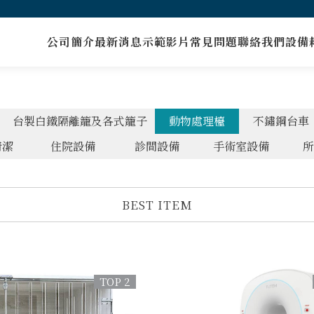
公司簡介
最新消息
示範影片
常見問題
聯絡我們
設備
台製白鐵隔離籠及各式籠子
動物處理檯
不鏽鋼台車
清潔
住院設備
診間設備
手術室設備
所
BEST ITEM